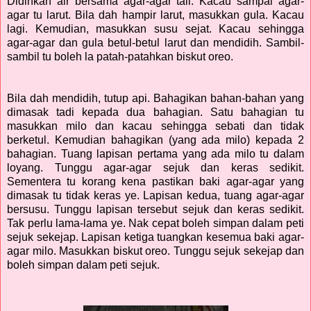
Didihkan air bersama agar-agar tali. Kacau sampai agar-
agar tu larut. Bila dah hampir larut, masukkan gula. Kacau
lagi. Kemudian, masukkan susu sejat. Kacau sehingga
agar-agar dan gula betul-betul larut dan mendidih. Sambil-
sambil tu boleh la patah-patahkan biskut oreo.
Bila dah mendidih, tutup api. Bahagikan bahan-bahan yang
dimasak tadi kepada dua bahagian. Satu bahagian tu
masukkan milo dan kacau sehingga sebati dan tidak
berketul. Kemudian bahagikan (yang ada milo) kepada 2
bahagian. Tuang lapisan pertama yang ada milo tu dalam
loyang. Tunggu agar-agar sejuk dan keras sedikit.
Sementera tu korang kena pastikan baki agar-agar yang
dimasak tu tidak keras ye. Lapisan kedua, tuang agar-agar
bersusu. Tunggu lapisan tersebut sejuk dan keras sedikit.
Tak perlu lama-lama ye. Nak cepat boleh simpan dalam peti
sejuk sekejap. Lapisan ketiga tuangkan kesemua baki agar-
agar milo. Masukkan biskut oreo. Tunggu sejuk sekejap dan
boleh simpan dalam peti sejuk.